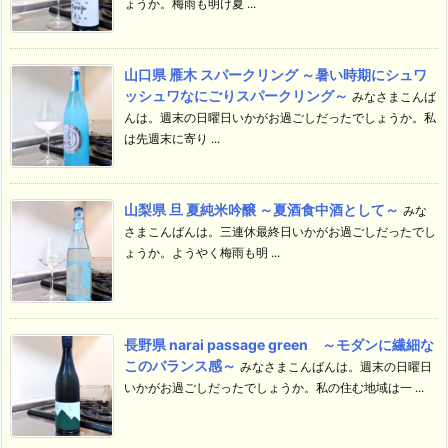
ょうか。梅雨も明け夏 ...
山口県 雁木 スパークリング ～暑い時期にシュワ
ッシュワなにごりスパークリング～
みなさまこんば
んは。週末の日曜日いかがお過ごしだったでしょうか。私
は先週末に寄り ...
山梨県 旦 夏純米吟醸 ～夏酒食中酒として～
みな
さまこんばんは。三連休最終日いかがお過ごしだったでし
ょうか。ようやく梅雨も明 ...
長野県 narai passage green ～モダンに繊細な
このバランス感～
みなさまこんばんは。週末の日曜日
いかがお過ごしだったでしょうか。私の住む地域は一 ...