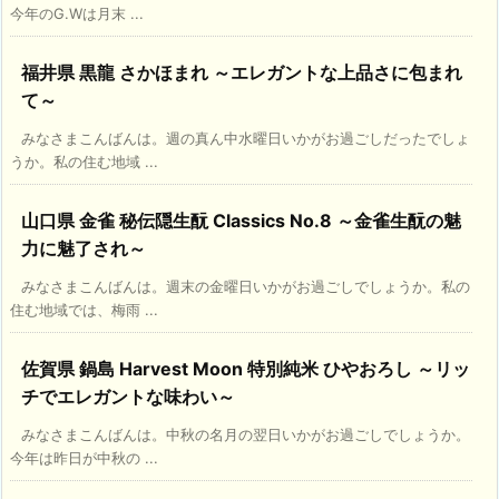
今年のG.Wは月末 ...
福井県 黒龍 さかほまれ ～エレガントな上品さに包まれ
て～
みなさまこんばんは。週の真ん中水曜日いかがお過ごしだったでしょ
うか。私の住む地域 ...
山口県 金雀 秘伝隠生酛 Classics No.8 ～金雀生酛の魅
力に魅了され～
みなさまこんばんは。週末の金曜日いかがお過ごしでしょうか。私の
住む地域では、梅雨 ...
佐賀県 鍋島 Harvest Moon 特別純米 ひやおろし ～リッ
チでエレガントな味わい～
みなさまこんばんは。中秋の名月の翌日いかがお過ごしでしょうか。
今年は昨日が中秋の ...