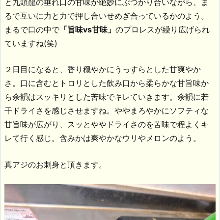
と九頭龍の垂れ口の甘味が絶妙にぶつかり合いながら、ま
るで互いに力と力で押し合いせめぎ合っているかのよう。
まるで口の中で
「旨味vs甘味」
のプロレスが繰り広げられ
ていますね(笑)
２日目になると、香り穏やかにうっすらとした甘爽やか
さ。口に含むとトロリとした飲み口から柔らかな甘旨味か
ら余韻はスッキリとした苦味でキレていきます。余韻に若
干ドライさを感じさせますね。ややまろやかにソフティな
甘旨味が広がり、スッとややドライさのを苦味で程よくキ
レて行く感じ。含みかは爽やかなウリやメロンのよう。
真アジのお刺身と頂きます。