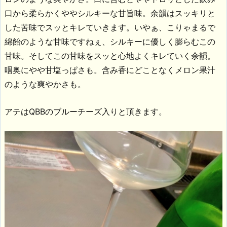
口から柔らかくややシルキーな甘旨味。余韻はスッキリと
した苦味でスッとキレていきます。いやぁ、こりゃまるで
綿飴のような甘味ですねぇ、シルキーに優しく膨らむこの
甘味。そしてこの甘味をスッと心地よくキレていく余韻。
咽奥にやや甘塩っぱさも。含み香にどことなくメロン果汁
のような爽やかさも。
アテはQBBのブルーチーズ入りと頂きます。