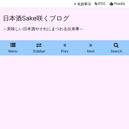
免責事項
RSS
Feedly
日本酒Sake咲くブログ
～美味しい日本酒やそれにまつわる出来事～
Menu
Sidebar
Prev
Next
Search