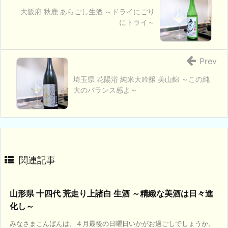
大阪府 秋鹿 あらごし生酒 ～ドライにごり
にトライ～
Prev
埼玉県 花陽浴 純米大吟醸 美山錦 ～この純
大のバランス感よ～
関連記事
山形県 十四代 荒走り上諸白 生酒 ～精緻な美酒は日々進
化し～
みなさまこんばんは。４月最後の日曜日いかがお過ごしでしょうか。