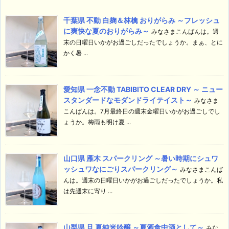
千葉県 不動 白麹＆林檎 おりがらみ ～フレッシュ
に爽快な夏のおりがらみ～
みなさまこんばんは。週
末の日曜日いかがお過ごしだったでしょうか。まぁ、とに
かく暑 ...
愛知県 一念不動 TABIBITO CLEAR DRY ～ ニュー
スタンダードなモダンドライテイスト～
みなさま
こんばんは。7月最終日の週末金曜日いかがお過ごしでし
ょうか。梅雨も明け夏 ...
山口県 雁木 スパークリング ～暑い時期にシュワ
ッシュワなにごりスパークリング～
みなさまこんば
んは。週末の日曜日いかがお過ごしだったでしょうか。私
は先週末に寄り ...
山梨県 旦 夏純米吟醸 ～夏酒食中酒として～
みな