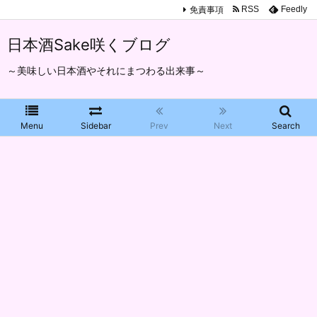
免責事項
RSS
Feedly
日本酒Sake咲くブログ
～美味しい日本酒やそれにまつわる出来事～
Menu
Sidebar
Prev
Next
Search