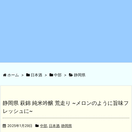
ホーム
>
日本酒
>
中部
>
静岡県
静岡県 萩錦 純米吟醸 荒走り ~メロンのように旨味フ
レッシュに~
2025年1月29日
中部
,
日本酒
,
静岡県