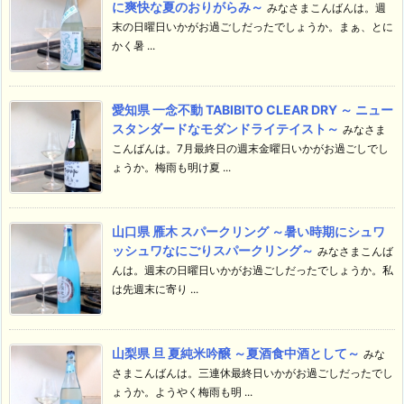
に爽快な夏のおりがらみ～
みなさまこんばんは。週
末の日曜日いかがお過ごしだったでしょうか。まぁ、とに
かく暑 ...
愛知県 一念不動 TABIBITO CLEAR DRY ～ ニュー
スタンダードなモダンドライテイスト～
みなさま
こんばんは。7月最終日の週末金曜日いかがお過ごしでし
ょうか。梅雨も明け夏 ...
山口県 雁木 スパークリング ～暑い時期にシュワ
ッシュワなにごりスパークリング～
みなさまこんば
んは。週末の日曜日いかがお過ごしだったでしょうか。私
は先週末に寄り ...
山梨県 旦 夏純米吟醸 ～夏酒食中酒として～
みな
さまこんばんは。三連休最終日いかがお過ごしだったでし
ょうか。ようやく梅雨も明 ...