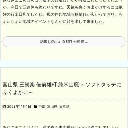
か。今日で三連休も終わりですね。天気も良くお出かけするには絶
好の行楽日和でしたね。私の住む地域も秋晴れが広がっており、ち
ょいちょい地域のイベントなんかに顔を出して来ました。
記事を読む
京都府 十石 祝 ...
富山県 三笑楽 備前雄町 純米山廃 ～ソフトタッチに
ふくよかに～
2023年11月1日
中部
,
富山県
,
日本酒
みなさまこんばんは。週の真ん中水曜日いかがお過ごしでしょう