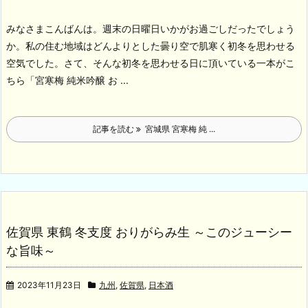
みなさまこんばんは。週末の日曜日いかがお過ごしだったでしょう
か。私の住む地域はどんよりとした曇り空で肌寒く初冬を思わせる
空気でした。
さて、そんな初冬を思わせる日に頂いている一本がこ
ちら
「宮寒梅 純米吟醸 お ...
記事を読む
宮城県 宮寒梅 純 ...
佐賀県 東鶴 冬支度 おりがらみ生 ～このジューシー
な旨味～
2023年11月23日
九州
,
佐賀県
,
日本酒