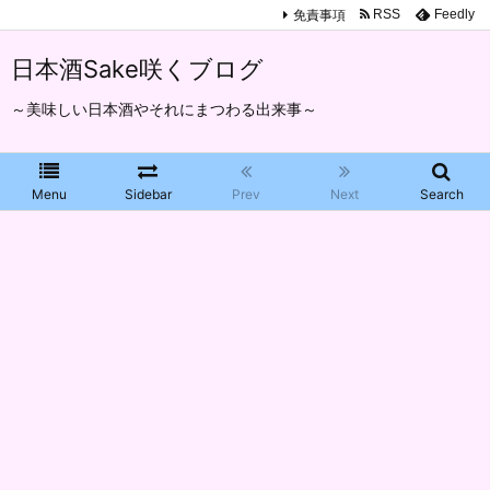
免責事項
RSS
Feedly
日本酒Sake咲くブログ
～美味しい日本酒やそれにまつわる出来事～
Menu
Sidebar
Prev
Next
Search