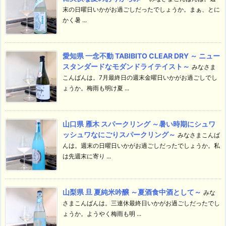
末の日曜日いかがお過ごしだったでしょうか。まぁ、とに
かく暑 ...
愛知県 一念不動 TABIBITO CLEAR DRY ～ ニュー
スタンダードなモダンドライテイスト～
みなさま
こんばんは。7月最終日の週末金曜日いかがお過ごしでし
ょうか。梅雨も明け夏 ...
山口県 雁木 スパークリング ～暑い時期にシュワ
ッシュワなにごりスパークリング～
みなさまこんば
んは。週末の日曜日いかがお過ごしだったでしょうか。私
は先週末に寄り ...
山梨県 旦 夏純米吟醸 ～夏酒食中酒として～
みな
さまこんばんは。三連休最終日いかがお過ごしだったでし
ょうか。ようやく梅雨も明 ...