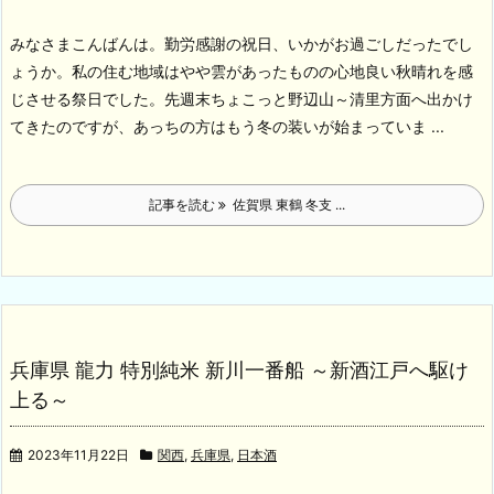
みなさまこんばんは。勤労感謝の祝日、いかがお過ごしだったでし
ょうか。私の住む地域はやや雲があったものの心地良い秋晴れを感
じさせる祭日でした。先週末ちょこっと野辺山～清里方面へ出かけ
てきたのですが、あっちの方はもう冬の装いが始まっていま ...
記事を読む
佐賀県 東鶴 冬支 ...
兵庫県 龍力 特別純米 新川一番船 ～新酒江戸へ駆け
上る～
2023年11月22日
関西
,
兵庫県
,
日本酒