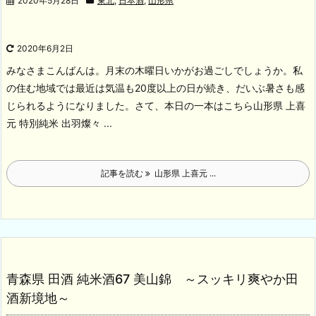
2020年5月28日
東北
,
日本酒
,
山形県
2020年6月2日
みなさまこんばんは。月末の木曜日いかがお過ごしでしょうか。私
の住む地域では最近は気温も20度以上の日が続き、だいぶ暑さも感
じられるようになりました。
さて、本日の一本はこちら
山形県 上喜
元 特別純米 出羽燦々 ...
記事を読む
山形県 上喜元 ...
青森県 田酒 純米酒67 美山錦 ～スッキリ爽やか田
酒新境地～