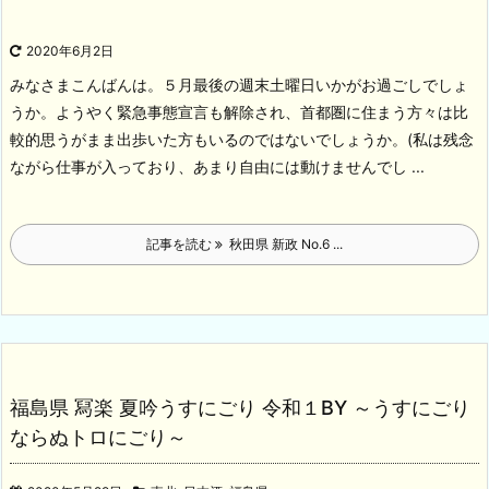
2020年6月2日
みなさまこんばんは。５月最後の週末土曜日いかがお過ごしでしょ
うか。ようやく緊急事態宣言も解除され、首都圏に住まう方々は比
較的思うがまま出歩いた方もいるのではないでしょうか。(私は残念
ながら仕事が入っており、あまり自由には動けませんでし ...
記事を読む
秋田県 新政 No.6 ...
福島県 冩楽 夏吟うすにごり 令和１BY ～うすにごり
ならぬトロにごり～