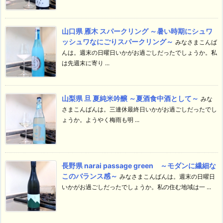
山口県 雁木 スパークリング ～暑い時期にシュワ
ッシュワなにごりスパークリング～
みなさまこんば
んは。週末の日曜日いかがお過ごしだったでしょうか。私
は先週末に寄り ...
山梨県 旦 夏純米吟醸 ～夏酒食中酒として～
みな
さまこんばんは。三連休最終日いかがお過ごしだったでし
ょうか。ようやく梅雨も明 ...
長野県 narai passage green ～モダンに繊細な
このバランス感～
みなさまこんばんは。週末の日曜日
いかがお過ごしだったでしょうか。私の住む地域は一 ...