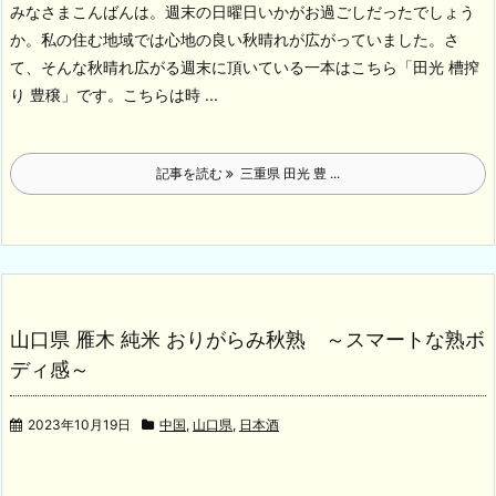
みなさまこんばんは。週末の日曜日いかがお過ごしだったでしょう
か。私の住む地域では心地の良い秋晴れが広がっていました。
さ
て、そんな秋晴れ広がる週末に頂いている一本はこちら
「田光 槽搾
り 豊穣」です。こちらは時 ...
記事を読む
三重県 田光 豊 ...
山口県 雁木 純米 おりがらみ秋熟 ～スマートな熟ボ
ディ感～
2023年10月19日
中国
,
山口県
,
日本酒