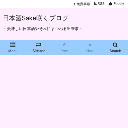
免責事項
RSS
Feedly
日本酒Sake咲くブログ
～美味しい日本酒やそれにまつわる出来事～
Menu
Sidebar
Prev
Next
Search