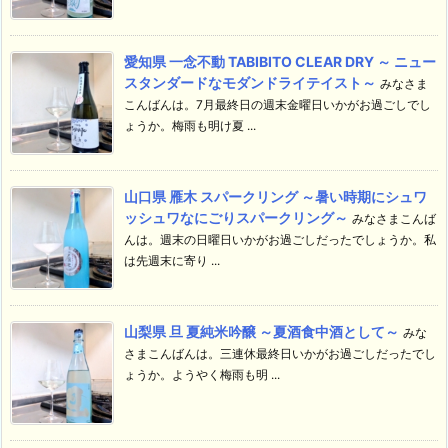
愛知県 一念不動 TABIBITO CLEAR DRY ～ ニュー
スタンダードなモダンドライテイスト～
みなさま
こんばんは。7月最終日の週末金曜日いかがお過ごしでし
ょうか。梅雨も明け夏 ...
山口県 雁木 スパークリング ～暑い時期にシュワ
ッシュワなにごりスパークリング～
みなさまこんば
んは。週末の日曜日いかがお過ごしだったでしょうか。私
は先週末に寄り ...
山梨県 旦 夏純米吟醸 ～夏酒食中酒として～
みな
さまこんばんは。三連休最終日いかがお過ごしだったでし
ょうか。ようやく梅雨も明 ...