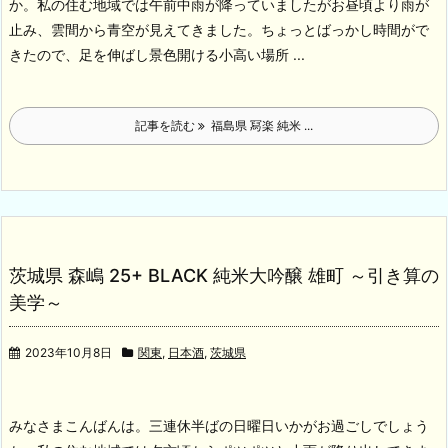
か。私の住む地域では午前中雨が降っていましたがお昼頃より雨が
止み、雲間から青空が見えてきました。
ちょっとばっかし時間がで
きたので、足を伸ばし景色開ける小高い場所 ...
記事を読む
福島県 冩楽 純米 ...
茨城県 森嶋 25+ BLACK 純米大吟醸 雄町 ～引き算の
美学～
2023年10月8日
関東
,
日本酒
,
茨城県
みなさまこんばんは。三連休半ばの日曜日いかがお過ごしでしょう