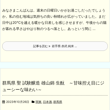
みなさまこんばんは。週末の日曜日いかがお過ごしだったでしょう
か。私の住む地域は気持ちの良い秋晴れが広がっていました。まだ
日中は20℃を越える暖かな日差しを感じさせますが、午後からの陽
が暮れる早さはやはり秋のつるべ落とし。あっという間に ...
記事を読む
岩手県 赤武 純米 ...
群馬県 聖 試験醸造 雄山錦 生酛 ～甘味控え目にジ
ューシーな味わい～
2023年10月26日
関東
,
日本酒
,
群馬県