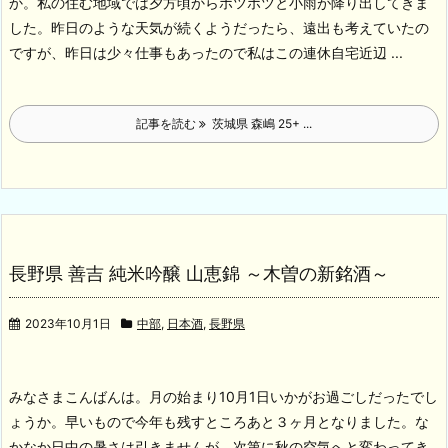
か。私の住む地域では夕方頃からポツポツと小雨が降り出してきま
した。昨日のような天気が続くようだったら、遠出も考えていたの
ですが、昨日は少々仕事もあったので私はこの連休自宅近辺 ...
記事を読む
茨城県 森嶋 25+ ...
長野県 善吉 純米吟醸 山恵錦 ～木曽の新銘酒～
2023年10月1日
中部
,
日本酒
,
長野県
みなさまこんばんは。月の始まり10月1日いかがお過ごしだったでし
ょうか。早いもので今年も残すところあと３ヶ月となりました。な
かなか日中の暑さは引きませんが、次第に秋の空気へと変わってき