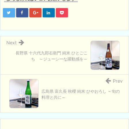
Next
長野県 十六代九郎右衛門 純米 ひとごこ
ち ～ジューシーな躍動感を～
Prev
広島県 富久長 秋櫻 純米 ひやおろし ～旬の
料理と共に～