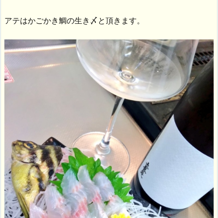
アテはかごかき鯛の生き〆と頂きます。