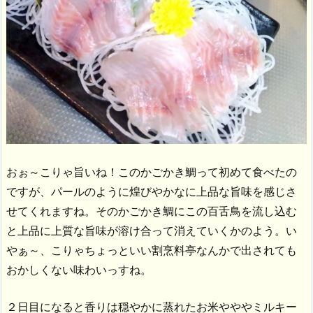
おぉ～こりゃ旨いね！このかごかき鯛って初めて食べたの
ですが、パールのように煌びやかなに上品な旨味を感じさ
せてくれますね。そのかごかき鯛にこの百舌鳥を流し込む
と上品に上質な旨味が溶け合って消えていくかのよう。い
やぁ～、こりゃちょっといい割烹料亭なんかで出されても
おかしくない味わいっすね。
２日目になると香りは穏やかに蒸れたお米やややミルキー