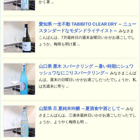
かく暑 ...
愛知県 一念不動 TABIBITO CLEAR DRY ～ ニュー
スタンダードなモダンドライテイスト～
みなさま
こんばんは。7月最終日の週末金曜日いかがお過ごしでし
ょうか。梅雨も明け夏 ...
山口県 雁木 スパークリング ～暑い時期にシュワ
ッシュワなにごりスパークリング～
みなさまこんば
んは。週末の日曜日いかがお過ごしだったでしょうか。私
は先週末に寄り ...
山梨県 旦 夏純米吟醸 ～夏酒食中酒として～
みな
さまこんばんは。三連休最終日いかがお過ごしだったでし
ょうか。ようやく梅雨も明 ...