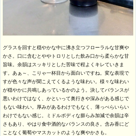
グラスを回すと穏やかな中に沸き立つフローラルな甘爽や
かさ。口に含むとややトロリとした飲み口から柔らかな甘
旨味。余韻はスッキリとした苦味で程よくキレていきま
す。あぁ～、こりゃ一杯目から面白いですね。変な表現で
すが色々な声が聞こえてくるような味わい。様々な味わい
が穏やかに共鳴しあっているかのよう。決してバランスが
悪いわけではなく、かといって奥行きや深みがある感じで
もない味わい。厚みがあるわけでもなく、薄っぺらいらい
わけでもない感じ。ミドルボディな膨らみ加減で余韻は辛
さもあり、やはり食中酒的なバランスの良さ。含み香にど
ことなく葡萄やマスカットのような爽やかさも。