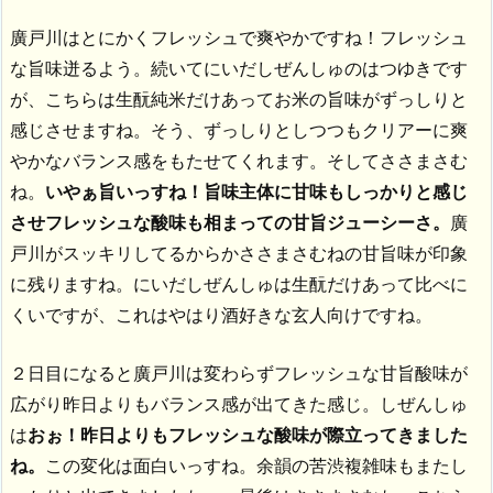
廣戸川はとにかくフレッシュで爽やかですね！フレッシュ
な旨味迸るよう。続いてにいだしぜんしゅのはつゆきです
が、こちらは生酛純米だけあってお米の旨味がずっしりと
感じさせますね。そう、ずっしりとしつつもクリアーに爽
やかなバランス感をもたせてくれます。そしてささまさむ
ね。
いやぁ旨いっすね！旨味主体に甘味もしっかりと感じ
させフレッシュな酸味も相まっての甘旨ジューシーさ。
廣
戸川がスッキリしてるからかささまさむねの甘旨味が印象
に残りますね。にいだしぜんしゅは生酛だけあって比べに
くいですが、これはやはり酒好きな玄人向けですね。
２日目になると廣戸川は変わらずフレッシュな甘旨酸味が
広がり昨日よりもバランス感が出てきた感じ。しぜんしゅ
は
おぉ！昨日よりもフレッシュな酸味が際立ってきました
ね。
この変化は面白いっすね。余韻の苦渋複雑味もまたし