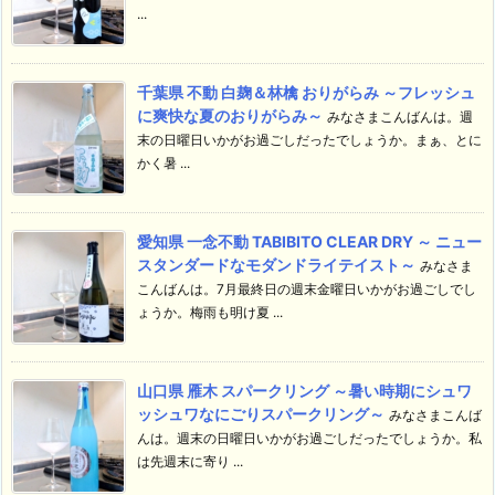
...
千葉県 不動 白麹＆林檎 おりがらみ ～フレッシュ
に爽快な夏のおりがらみ～
みなさまこんばんは。週
末の日曜日いかがお過ごしだったでしょうか。まぁ、とに
かく暑 ...
愛知県 一念不動 TABIBITO CLEAR DRY ～ ニュー
スタンダードなモダンドライテイスト～
みなさま
こんばんは。7月最終日の週末金曜日いかがお過ごしでし
ょうか。梅雨も明け夏 ...
山口県 雁木 スパークリング ～暑い時期にシュワ
ッシュワなにごりスパークリング～
みなさまこんば
んは。週末の日曜日いかがお過ごしだったでしょうか。私
は先週末に寄り ...