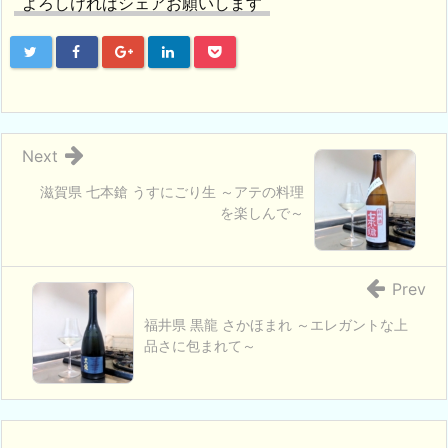
よろしければシェアお願いします
Next
滋賀県 七本鎗 うすにごり生 ～アテの料理
を楽しんで～
Prev
福井県 黒龍 さかほまれ ～エレガントな上
品さに包まれて～