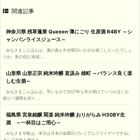
関連記事
神奈川県 残草蓬莱 Queeen 薄にごり 生原酒 R4BY ～シ
ャンパンライスジュース～
みなさまこんばんは。週の真ん中水曜日いかがお過ごしだったでしょ
うか。私の住む地域 ...
山形県 山形正宗 純米吟醸 直汲み 雄町 ～バランス良く楽
しむ生酒～
みなさまこんばんは。早いもので2021年も年が明けていつのまにか
残り一週間を切り ...
福島県 宮泉銘醸 冩楽 純米吟醸 おりがらみ H30BY生
酒 ～一杯目はご用心～
みなさま今晩は。本日は月末の金曜日プレミアムフライデーですね。
そして今年も残すと ...