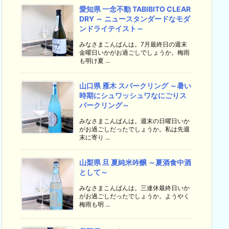
愛知県 一念不動 TABIBITO CLEAR
DRY ～ ニュースタンダードなモダ
ンドライテイスト～
みなさまこんばんは。7月最終日の週末
金曜日いかがお過ごしでしょうか。梅雨
も明け夏 ...
山口県 雁木 スパークリング ～暑い
時期にシュワッシュワなにごりス
パークリング～
みなさまこんばんは。週末の日曜日いか
がお過ごしだったでしょうか。私は先週
末に寄り ...
山梨県 旦 夏純米吟醸 ～夏酒食中酒
として～
みなさまこんばんは。三連休最終日いか
がお過ごしだったでしょうか。ようやく
梅雨も明 ...