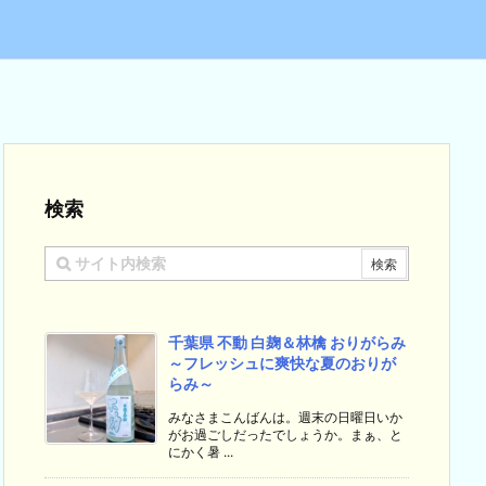
検索
千葉県 不動 白麹＆林檎 おりがらみ
～フレッシュに爽快な夏のおりが
らみ～
みなさまこんばんは。週末の日曜日いか
がお過ごしだったでしょうか。まぁ、と
にかく暑 ...