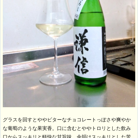
グラスを回すとややビターなチョコレートっぽさや爽やか
な葡萄のような果実香。口に含むとややトロリとした飲み
口からスッキリと軽快な甘旨味。余韻はスッキリとした苦