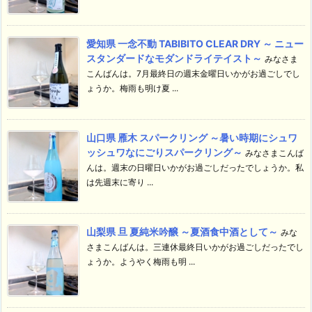
愛知県 一念不動 TABIBITO CLEAR DRY ～ ニュー
スタンダードなモダンドライテイスト～
みなさま
こんばんは。7月最終日の週末金曜日いかがお過ごしでし
ょうか。梅雨も明け夏 ...
山口県 雁木 スパークリング ～暑い時期にシュワ
ッシュワなにごりスパークリング～
みなさまこんば
んは。週末の日曜日いかがお過ごしだったでしょうか。私
は先週末に寄り ...
山梨県 旦 夏純米吟醸 ～夏酒食中酒として～
みな
さまこんばんは。三連休最終日いかがお過ごしだったでし
ょうか。ようやく梅雨も明 ...