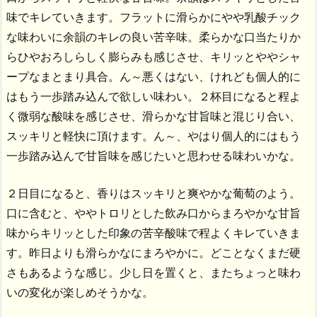
味でキレていきます。フラットに滑らかにやや乳酸チック
な味わいに余韻のキレの良い苦辛味。柔らかな口当たりか
らひやおろしらしく膨らみも感じさせ、キリッとややシャ
ープなまとまり具合。ん～悪くはない、けれども個人的に
はもう一歩踏み込んで欲しい味わい。２杯目になると程よ
く微弱な酸味を感じさせ、滑らかな甘旨味と混じり合い、
スッキリと軽快に頂けます。ん～、やはり個人的にはもう
一歩踏み込んで甘旨味を感じたいと思わせる味わいかな。
２日目になると、香りはスッキリと爽やかな葡萄のよう。
口に含むと、ややトロリとした飲み口からまろやかな甘旨
味からキリッとした印象の苦辛酸味で程よくキレていきま
す。昨日よりも滑らかなにまろやかに。どことなくまだ硬
さもあるような感じ。少し日を置くと、またちょっと味わ
いの変化が楽しめそうかな。