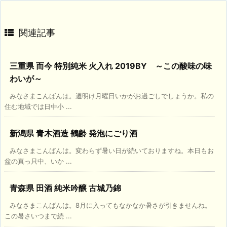
関連記事
三重県 而今 特別純米 火入れ 2019BY ～この酸味の味
わいが～
みなさまこんばんは。週明け月曜日いかがお過ごしでしょうか。私の
住む地域では日中小 ...
新潟県 青木酒造 鶴齢 発泡にごり酒
みなさまこんばんは。変わらず暑い日が続いておりますね。本日もお
盆の真っ只中、いか ...
青森県 田酒 純米吟醸 古城乃錦
みなさまこんばんは。8月に入ってもなかなか暑さが引きませんね。
この暑さいつまで続 ...