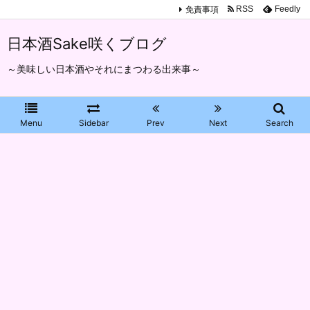
免責事項
RSS
Feedly
日本酒Sake咲くブログ
～美味しい日本酒やそれにまつわる出来事～
Menu
Sidebar
Prev
Next
Search