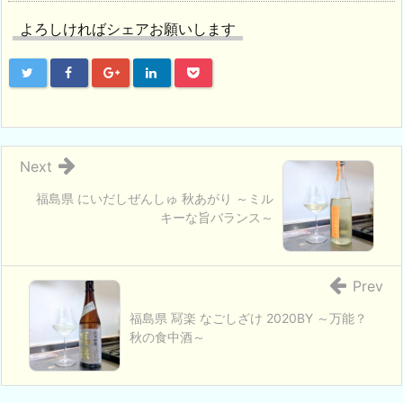
よろしければシェアお願いします
Next
福島県 にいだしぜんしゅ 秋あがり ～ミル
キーな旨バランス～
Prev
福島県 冩楽 なごしざけ 2020BY ～万能？
秋の食中酒～