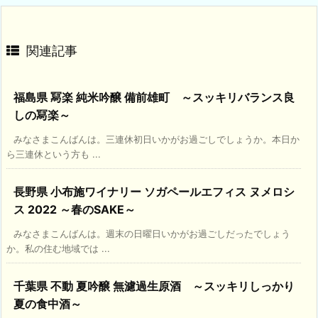
関連記事
福島県 冩楽 純米吟醸 備前雄町 ～スッキリバランス良
しの冩楽～
みなさまこんばんは。三連休初日いかがお過ごしでしょうか。本日か
ら三連休という方も ...
長野県 小布施ワイナリー ソガペールエフィス ヌメロシ
ス 2022 ～春のSAKE～
みなさまこんばんは。週末の日曜日いかがお過ごしだったでしょう
か。私の住む地域では ...
千葉県 不動 夏吟醸 無濾過生原酒 ～スッキリしっかり
夏の食中酒～