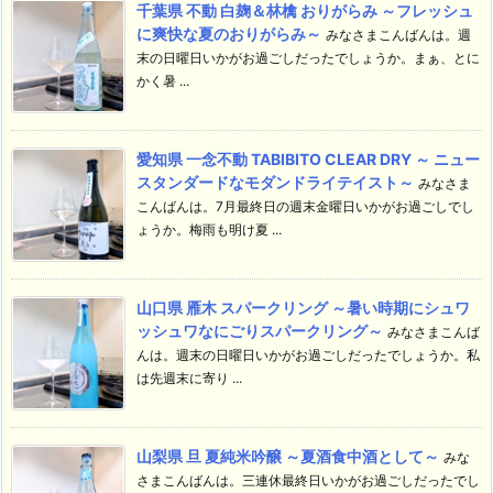
千葉県 不動 白麹＆林檎 おりがらみ ～フレッシュ
に爽快な夏のおりがらみ～
みなさまこんばんは。週
末の日曜日いかがお過ごしだったでしょうか。まぁ、とに
かく暑 ...
愛知県 一念不動 TABIBITO CLEAR DRY ～ ニュー
スタンダードなモダンドライテイスト～
みなさま
こんばんは。7月最終日の週末金曜日いかがお過ごしでし
ょうか。梅雨も明け夏 ...
山口県 雁木 スパークリング ～暑い時期にシュワ
ッシュワなにごりスパークリング～
みなさまこんば
んは。週末の日曜日いかがお過ごしだったでしょうか。私
は先週末に寄り ...
山梨県 旦 夏純米吟醸 ～夏酒食中酒として～
みな
さまこんばんは。三連休最終日いかがお過ごしだったでし