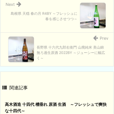
Next
島根県 天穏 春の月 R4BY ～フレッシュに
春を感じさせつつ～
Prev
長野県 十六代九郎右衛門 山廃純米 美山錦
無ろ過生原酒 2022BY ～ジューシーに幅広
く～
関連記事
高木酒造 十四代 槽垂れ 原酒 生酒 ～フレッシュで爽快
な十四代～