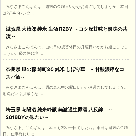
みなさまこんばんは。週末の金曜日いかがお過ごしでしょうか。本日
は2/14バレンタ ...
滋賀県 大治郎 純米 生酒 R2BY ～コク深甘味と酸味の共
演～
みなさまこんばんは。山の日の振替休日の月曜日いかがお過ごしでし
ょうか。私の住む地 ...
奈良県 風の森 雄町80 純米 しぼり華 ～甘酸濃縮なコ
スパ酒～
みなさまこんばんは。週の真ん中水曜日いかがお過ごしでしょうか。
朝晩だいぶ肌寒くな ...
埼玉県 花陽浴 純米吟醸 無濾過生原酒 八反錦 ～
2018BYの味わい～
みなさま、こんばんは。本日も寒い一日でしたね。本日は週末の金曜
日。仕事終わりに一 ...