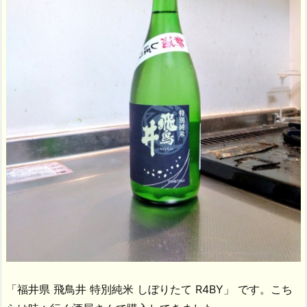
「福井県 飛鳥井 特別純米 しぼりたて R4BY」 です。こち