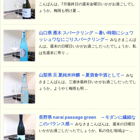
こんばんは。7月最終日の週末金曜日いかがお過ごしでし
ょうか。梅雨も明け夏 ...
山口県 雁木 スパークリング ～暑い時期にシュワ
ッシュワなにごりスパークリング～
みなさまこんば
んは。週末の日曜日いかがお過ごしだったでしょうか。私
は先週末に寄り ...
山梨県 旦 夏純米吟醸 ～夏酒食中酒として～
みな
さまこんばんは。三連休最終日いかがお過ごしだったでし
ょうか。ようやく梅雨も明 ...
長野県 narai passage green ～モダンに繊細な
このバランス感～
みなさまこんばんは。週末の日曜日
いかがお過ごしだったでしょうか。私の住む地域は一 ...