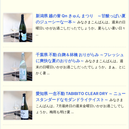
新潟県 越の誉 Qn きゅん まつり ～甘酸っぱい夏
のジューシーな一本～
みなさまこんばんは。週末の日
曜日いかがお過ごしだったでしょうか。夏らしい暑い日々
...
千葉県 不動 白麹＆林檎 おりがらみ ～フレッシュ
に爽快な夏のおりがらみ～
みなさまこんばんは。週
末の日曜日いかがお過ごしだったでしょうか。まぁ、とに
かく暑 ...
愛知県 一念不動 TABIBITO CLEAR DRY ～ ニュー
スタンダードなモダンドライテイスト～
みなさま
こんばんは。7月最終日の週末金曜日いかがお過ごしでし
ょうか。梅雨も明け夏 ...