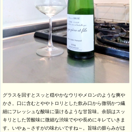
グラスを回すとスッと穏やかなウリやメロンのような爽や
かさ。口に含むとややトロリとした飲み口から微弱かつ繊
細にフレッシュな酸味に蕩けるような甘旨味。余韻はスッ
キリとした苦酸味に微細な渋味でやや長めにキレていきま
す。いやぁ～さすがの味わいですね～。旨味の膨らみがほ