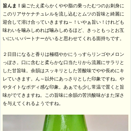
旨んま！
歯ごたえ柔らかくやや脂の乗ったむつのお刺身に
このリアサケナチュレルを流し込むとムツの旨味と綺麗に
迎合して溶け合っていきますね～！いやぁ旨い！けれども
味わいを噛みしめれば噛みしめるほど、きっともっとお互
いにいいパートナーがいると思わせてくれる面持ちです。
２日目になると香りは極穏やかにうっすらリンゴやメロン
っぽさ。口に含むと柔らかな口当たりから流麗にサラリと
した甘旨味。余韻はスッキリとした苦酸味でやや長めにキ
レていきます。ん～以外にあっさりとした印象ですね。や
やタイトなボディ感な印象。あぁでも少し常温で置くと旨
味がでてきますね。この旨味に余韻の苦渋酸味がまた深さ
を与えてくれるようですね。