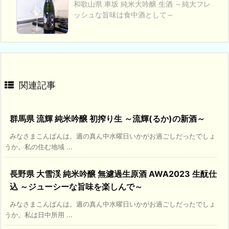
和歌山県 車坂 純米大吟醸 生酒 ～純大フレ
ッシュな旨味は食中酒として～
関連記事
群馬県 流輝 純米吟醸 初搾り生 ～流輝(るか)の新酒～
みなさまこんばんは。週の真ん中水曜日いかがお過ごしだったでしょ
うか。私の住む地域 ...
長野県 大雪渓 純米吟醸 無濾過生原酒 AWA2023 生酛仕
込 ～ジューシーな旨味を楽しんで～
みなさまこんばんは。週の真ん中水曜日いかがお過ごしだったでしょ
うか。私は日中所用 ...