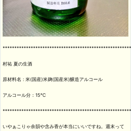
******************************************************
村祐 夏の生酒
原材料名 : 米(国産)米麹(国産米)醸造アルコール
アルコール分：15℃
******************************************************
いやぁこりゃ余韻や含み香が本当にいいですね。週末って