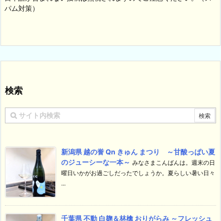
パム対策）
検索
新潟県 越の誉 Qn きゅん まつり ～甘酸っぱい夏
のジューシーな一本～
みなさまこんばんは。週末の日
曜日いかがお過ごしだったでしょうか。夏らしい暑い日々
...
千葉県 不動 白麹＆林檎 おりがらみ ～フレッシュ