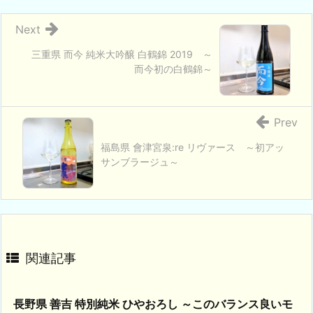
Next
三重県 而今 純米大吟醸 白鶴錦 2019 ～
而今初の白鶴錦～
Prev
福島県 會津宮泉:re リヴァース ～初アッ
サンブラージュ～
関連記事
長野県 善吉 特別純米 ひやおろし ～このバランス良いモ