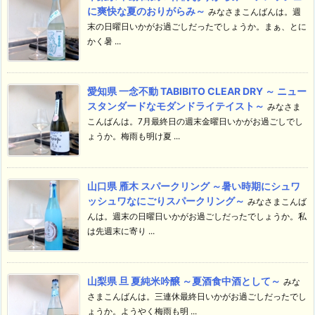
に爽快な夏のおりがらみ～
みなさまこんばんは。週
末の日曜日いかがお過ごしだったでしょうか。まぁ、とに
かく暑 ...
愛知県 一念不動 TABIBITO CLEAR DRY ～ ニュー
スタンダードなモダンドライテイスト～
みなさま
こんばんは。7月最終日の週末金曜日いかがお過ごしでし
ょうか。梅雨も明け夏 ...
山口県 雁木 スパークリング ～暑い時期にシュワ
ッシュワなにごりスパークリング～
みなさまこんば
んは。週末の日曜日いかがお過ごしだったでしょうか。私
は先週末に寄り ...
山梨県 旦 夏純米吟醸 ～夏酒食中酒として～
みな
さまこんばんは。三連休最終日いかがお過ごしだったでし
ょうか。ようやく梅雨も明 ...