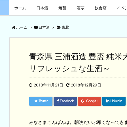
ホーム
日本酒
焼酎
酒蔵
飲食店
イベ
ホーム
>
日本酒
>
東北
青森県 三浦酒造 豊盃 純米
リフレッシュな生酒～
2018年11月21日
2018年12月29日
Twitter
Facebook
Google+
LinkedIn
みなさまこんばんは。朝晩だいぶ寒くなってき