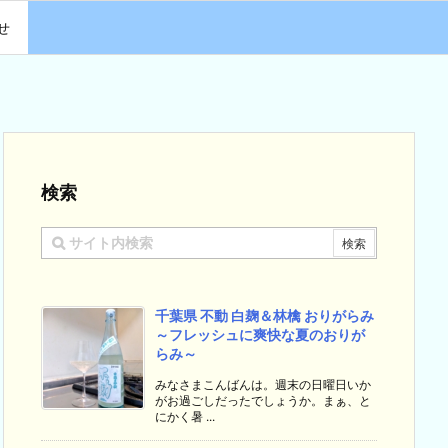
せ
検索
千葉県 不動 白麹＆林檎 おりがらみ
～フレッシュに爽快な夏のおりが
らみ～
みなさまこんばんは。週末の日曜日いか
がお過ごしだったでしょうか。まぁ、と
にかく暑 ...