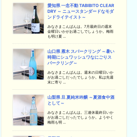
愛知県 一念不動 TABIBITO CLEAR
DRY ～ ニュースタンダードなモダ
ンドライテイスト～
みなさまこんばんは。7月最終日の週末
金曜日いかがお過ごしでしょうか。梅雨
も明け夏 ...
山口県 雁木 スパークリング ～暑い
時期にシュワッシュワなにごりス
パークリング～
みなさまこんばんは。週末の日曜日いか
がお過ごしだったでしょうか。私は先週
末に寄り ...
山梨県 旦 夏純米吟醸 ～夏酒食中酒
として～
みなさまこんばんは。三連休最終日いか
がお過ごしだったでしょうか。ようやく
梅雨も明 ...