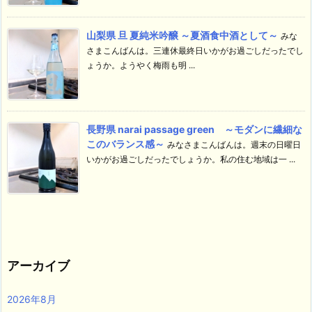
山梨県 旦 夏純米吟醸 ～夏酒食中酒として～
みな
さまこんばんは。三連休最終日いかがお過ごしだったでし
ょうか。ようやく梅雨も明 ...
長野県 narai passage green ～モダンに繊細な
このバランス感～
みなさまこんばんは。週末の日曜日
いかがお過ごしだったでしょうか。私の住む地域は一 ...
アーカイブ
2026年8月