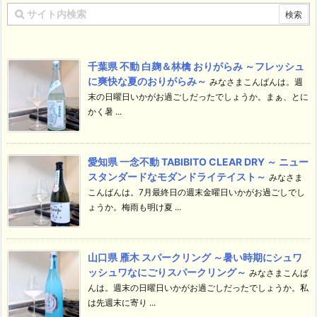
千葉県 不動 白麹＆林檎 おりがらみ ～フレッシュ
に爽快な夏のおりがらみ～
みなさまこんばんは。週
末の日曜日いかがお過ごしだったでしょうか。まぁ、とに
かく暑 ...
愛知県 一念不動 TABIBITO CLEAR DRY ～ ニュー
スタンダードなモダンドライテイスト～
みなさま
こんばんは。7月最終日の週末金曜日いかがお過ごしでし
ょうか。梅雨も明け夏 ...
山口県 雁木 スパークリング ～暑い時期にシュワ
ッシュワなにごりスパークリング～
みなさまこんば
んは。週末の日曜日いかがお過ごしだったでしょうか。私
は先週末に寄り ...