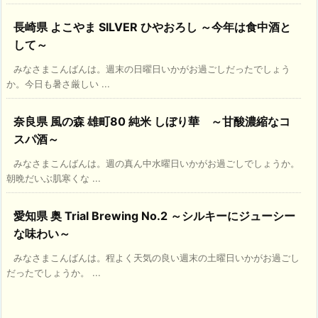
長崎県 よこやま SILVER ひやおろし ～今年は食中酒と
して～
みなさまこんばんは。週末の日曜日いかがお過ごしだったでしょう
か。今日も暑さ厳しい ...
奈良県 風の森 雄町80 純米 しぼり華 ～甘酸濃縮なコ
スパ酒～
みなさまこんばんは。週の真ん中水曜日いかがお過ごしでしょうか。
朝晩だいぶ肌寒くな ...
愛知県 奥 Trial Brewing No.2 ～シルキーにジューシー
な味わい～
みなさまこんばんは。程よく天気の良い週末の土曜日いかがお過ごし
だったでしょうか。 ...