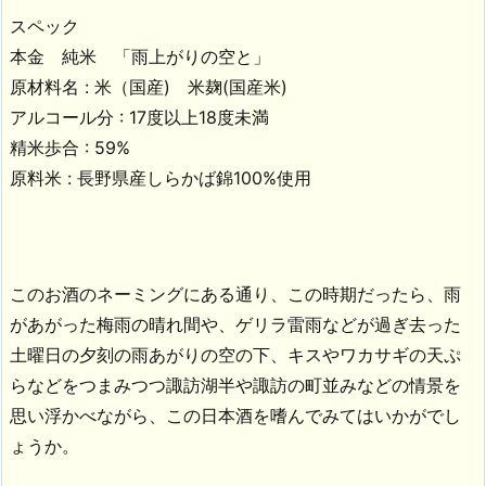
スペック
本金 純米 「雨上がりの空と」
原材料名 : 米（国産) 米麹(国産米)
アルコール分 : 17度以上18度未満
精米歩合 : 59%
原料米 : 長野県産しらかば錦100%使用
このお酒のネーミングにある通り、この時期だったら、雨
があがった梅雨の晴れ間や、ゲリラ雷雨などが過ぎ去った
土曜日の夕刻の雨あがりの空の下、キスやワカサギの天ぷ
らなどをつまみつつ諏訪湖半や諏訪の町並みなどの情景を
思い浮かべながら、この日本酒を嗜んでみてはいかがでし
ょうか。