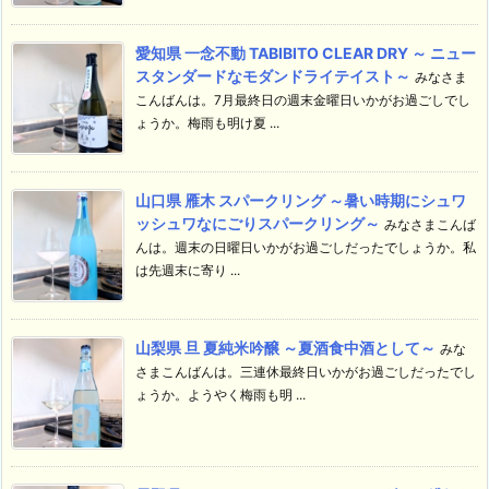
愛知県 一念不動 TABIBITO CLEAR DRY ～ ニュー
スタンダードなモダンドライテイスト～
みなさま
こんばんは。7月最終日の週末金曜日いかがお過ごしでし
ょうか。梅雨も明け夏 ...
山口県 雁木 スパークリング ～暑い時期にシュワ
ッシュワなにごりスパークリング～
みなさまこんば
んは。週末の日曜日いかがお過ごしだったでしょうか。私
は先週末に寄り ...
山梨県 旦 夏純米吟醸 ～夏酒食中酒として～
みな
さまこんばんは。三連休最終日いかがお過ごしだったでし
ょうか。ようやく梅雨も明 ...