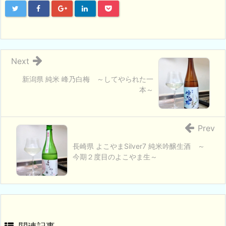
Next
新潟県 純米 峰乃白梅 ～してやられた一
本～
Prev
長崎県 よこやまSilver7 純米吟醸生酒 ～
今期２度目のよこやま生～