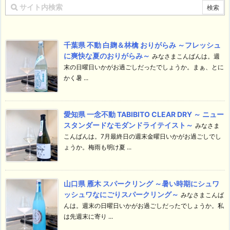
千葉県 不動 白麹＆林檎 おりがらみ ～フレッシュ
に爽快な夏のおりがらみ～
みなさまこんばんは。週
末の日曜日いかがお過ごしだったでしょうか。まぁ、とに
かく暑 ...
愛知県 一念不動 TABIBITO CLEAR DRY ～ ニュー
スタンダードなモダンドライテイスト～
みなさま
こんばんは。7月最終日の週末金曜日いかがお過ごしでし
ょうか。梅雨も明け夏 ...
山口県 雁木 スパークリング ～暑い時期にシュワ
ッシュワなにごりスパークリング～
みなさまこんば
んは。週末の日曜日いかがお過ごしだったでしょうか。私
は先週末に寄り ...