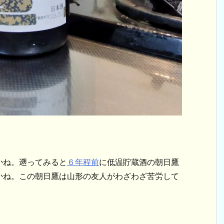
かね。遡ってみると
６年程前
に低温貯蔵酒の朝日鷹
かね。この朝日鷹は山形の友人がわざわざ苦労して