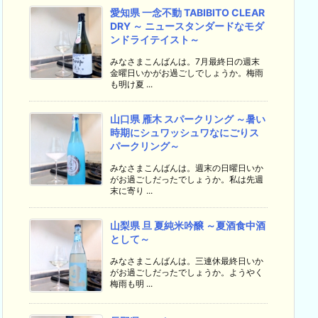
愛知県 一念不動 TABIBITO CLEAR
DRY ～ ニュースタンダードなモダ
ンドライテイスト～
みなさまこんばんは。7月最終日の週末
金曜日いかがお過ごしでしょうか。梅雨
も明け夏 ...
山口県 雁木 スパークリング ～暑い
時期にシュワッシュワなにごりス
パークリング～
みなさまこんばんは。週末の日曜日いか
がお過ごしだったでしょうか。私は先週
末に寄り ...
山梨県 旦 夏純米吟醸 ～夏酒食中酒
として～
みなさまこんばんは。三連休最終日いか
がお過ごしだったでしょうか。ようやく
梅雨も明 ...