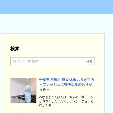
検索
千葉県 不動 白麹＆林檎 おりがらみ
～フレッシュに爽快な夏のおりが
らみ～
みなさまこんばんは。週末の日曜日いか
がお過ごしだったでしょうか。まぁ、と
にかく暑 ...