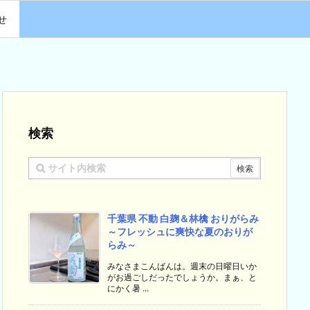
せ
検索
千葉県 不動 白麹＆林檎 おりがらみ
～フレッシュに爽快な夏のおりが
らみ～
みなさまこんばんは。週末の日曜日いか
がお過ごしだったでしょうか。まぁ、と
にかく暑 ...