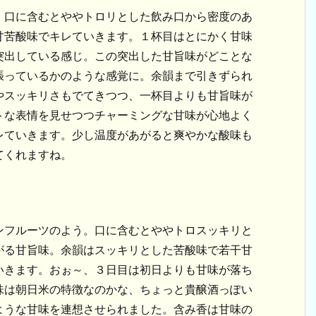
。口に含むとややトロリとした飲み口から密度のあ
甘苦酸味でキレていきます。１杯目はとにかく甘味
突出している感じ。この突出した甘旨味がどことな
張っているかのような感覚に。余韻まで引きずられ
やスッキリさもでてきつつ、一杯目よりも甘旨味が
トな表情を見せつつチャーミングな甘味が心地よく
レていきます。少し温度があがると爽やかな酸味も
てくれますね。
ンフルーツのよう。口に含むとややトロスッキリと
がる甘旨味。余韻はスッキリとした苦酸味で若干甘
いきます。おぉ～、３日目は初日よりも甘味が落ち
味は朝日米の特徴なのかな、ちょっと貴醸酒っぽい
ような甘味を連想させられました。含み香は甘味の