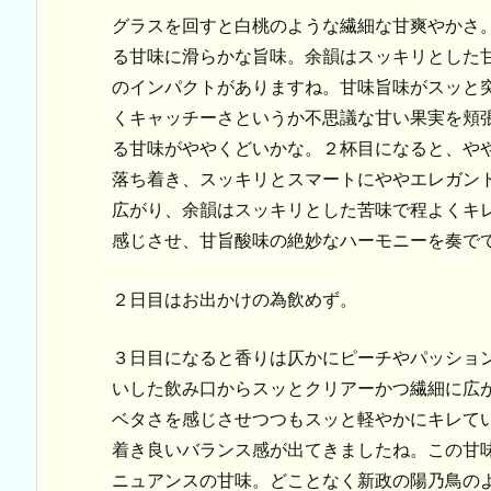
グラスを回すと白桃のような繊細な甘爽やかさ
る甘味に滑らかな旨味。余韻はスッキリとした
のインパクトがありますね。甘味旨味がスッと
くキャッチーさというか不思議な甘い果実を頬
る甘味がややくどいかな。２杯目になると、や
落ち着き、スッキリとスマートにややエレガン
広がり、余韻はスッキリとした苦味で程よくキ
感じさせ、甘旨酸味の絶妙なハーモニーを奏で
２日目はお出かけの為飲めず。
３日目になると香りは仄かにピーチやパッショ
いした飲み口からスッとクリアーかつ繊細に広
ベタさを感じさせつつもスッと軽やかにキレて
着き良いバランス感が出てきましたね。この甘
ニュアンスの甘味。どことなく新政の陽乃鳥の