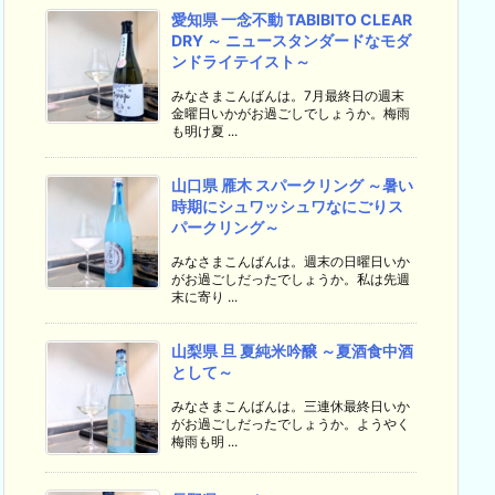
愛知県 一念不動 TABIBITO CLEAR
DRY ～ ニュースタンダードなモダ
ンドライテイスト～
みなさまこんばんは。7月最終日の週末
金曜日いかがお過ごしでしょうか。梅雨
も明け夏 ...
山口県 雁木 スパークリング ～暑い
時期にシュワッシュワなにごりス
パークリング～
みなさまこんばんは。週末の日曜日いか
がお過ごしだったでしょうか。私は先週
末に寄り ...
山梨県 旦 夏純米吟醸 ～夏酒食中酒
として～
みなさまこんばんは。三連休最終日いか
がお過ごしだったでしょうか。ようやく
梅雨も明 ...