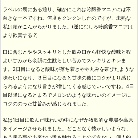
ラベルの裏にある通り、確かにこれは吟醸香マニアには不
向きな一本ですね。何度もクンクンしたのですが、未熟な
私は頭がこんがらがりました。(逆にむしろ吟醸香マニアは
より歓喜する!?)
口に含むとややスッキリとした飲み口から軽快な酸味と程
よい甘みから余韻に生酛らしい苦みでスッキリとキレま
す。2日目になると酸味が落ち着きやや丸みを帯びたような
味わいになり、３日目になると甘味の後にコクがより感じ
られるようになり旨さが増してくる感じでいいですね。4日
目以降になるとまるでメロンのような味わいのイメージに
コクののった甘旨みが感じられました。
私は1日目に飲んだ味わいの中になぜか牧歌的な農場や高原
をイメージさせられました。どことなく懐かしいような、
もう戻る事の出来ない誰も触れることのできない、個人的