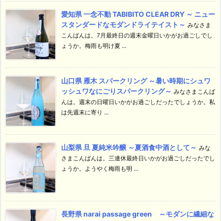
愛知県 一念不動 TABIBITO CLEAR DRY ～ ニュー
スタンダードなモダンドライテイスト～
みなさま
こんばんは。7月最終日の週末金曜日いかがお過ごしでし
ょうか。梅雨も明け夏 ...
山口県 雁木 スパークリング ～暑い時期にシュワ
ッシュワなにごりスパークリング～
みなさまこんば
んは。週末の日曜日いかがお過ごしだったでしょうか。私
は先週末に寄り ...
山梨県 旦 夏純米吟醸 ～夏酒食中酒として～
みな
さまこんばんは。三連休最終日いかがお過ごしだったでし
ょうか。ようやく梅雨も明 ...
長野県 narai passage green ～モダンに繊細な