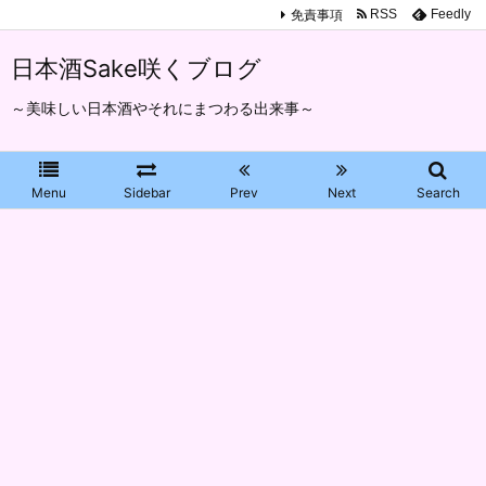
免責事項
RSS
Feedly
日本酒Sake咲くブログ
～美味しい日本酒やそれにまつわる出来事～
Menu
Sidebar
Prev
Next
Search