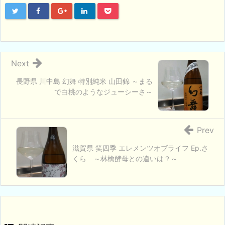
Next
長野県 川中島 幻舞 特別純米 山田錦 ～まる
で白桃のようなジューシーさ～
Prev
滋賀県 笑四季 エレメンツオブライフ Ep.さ
くら ～林檎酵母との違いは？～