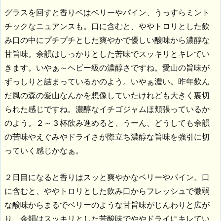
グラスを回すと香りベはベリーやパイン、うっすらミント
チックなニュアンスも。口に含むと、ややトロリとした飲
み口の中にプチプチとした爽やかで優しい酸味から濃醇な
甘旨味。余韻はしっかりとした苦味でスッキリとキレてい
きます。いやぁ～ヘビー級の濃醇さですね。愛山の旨味が
ずっしりと詰まっているかのよう。いやぁ濃い。昨年飲ん
だ風の森の愛山なんかを想像していたけれども大きく裏切
られた感じですね。濃醇なイチゴジャムほ頬張っているか
のよう。２～３杯飲み進めると、うーん、どうしても余韻
の苦味やえぐみやドライさが際立ち濃醇な旨味を強引に切
っていく感じかなぁ。
２日目になると香りはスッと爽やかなベリーやパイン。口
に含むと、ややトロリとした飲み口からフレッシュで微弱
な酸味からまるでベリーのような甘旨味がじんわりと広が
り、余韻はスッキリとした苦酸味でややドライにキレてい