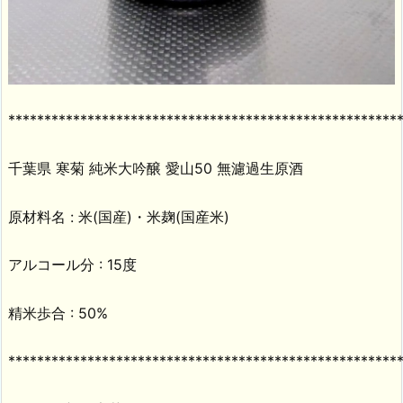
******************************************************
千葉県 寒菊 純米大吟醸 愛山50 無濾過生原酒
原材料名 : 米(国産)・米麹(国産米)
アルコール分 : 15度
精米歩合 : 50%
******************************************************