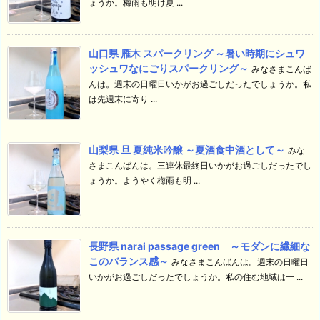
ょうか。梅雨も明け夏 ...
山口県 雁木 スパークリング ～暑い時期にシュワ
ッシュワなにごりスパークリング～
みなさまこんば
んは。週末の日曜日いかがお過ごしだったでしょうか。私
は先週末に寄り ...
山梨県 旦 夏純米吟醸 ～夏酒食中酒として～
みな
さまこんばんは。三連休最終日いかがお過ごしだったでし
ょうか。ようやく梅雨も明 ...
長野県 narai passage green ～モダンに繊細な
このバランス感～
みなさまこんばんは。週末の日曜日
いかがお過ごしだったでしょうか。私の住む地域は一 ...