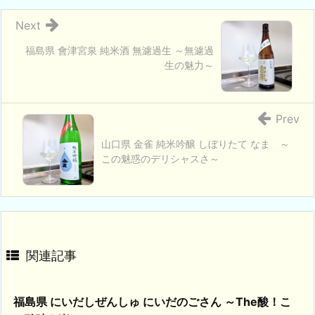
Next
福島県 會津宮泉 純米酒 無濾過生 ～無濾過
生の魅力～
Prev
山口県 金雀 純米吟醸 しぼりたて なま ～
この魅惑のデリシャスさ～
関連記事
福島県 にいだしぜんしゅ にいだのごさん ～The酸！こ