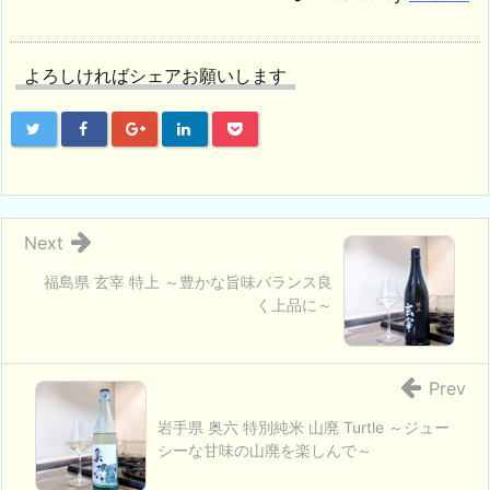
よろしければシェアお願いします
Next
福島県 玄宰 特上 ～豊かな旨味バランス良
く上品に～
Prev
岩手県 奥六 特別純米 山廃 Turtle ～ジュー
シーな甘味の山廃を楽しんで～