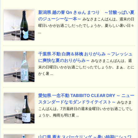
新潟県 越の誉 Qn きゅん まつり ～甘酸っぱい夏
のジューシーな一本～
みなさまこんばんは。週末の日
曜日いかがお過ごしだったでしょうか。夏らしい暑い日々
...
千葉県 不動 白麹＆林檎 おりがらみ ～フレッシュ
に爽快な夏のおりがらみ～
みなさまこんばんは。週
末の日曜日いかがお過ごしだったでしょうか。まぁ、とに
かく暑 ...
愛知県 一念不動 TABIBITO CLEAR DRY ～ ニュー
スタンダードなモダンドライテイスト～
みなさま
こんばんは。7月最終日の週末金曜日いかがお過ごしでし
ょうか。梅雨も明け夏 ...
山口県 雁木 スパークリング ～暑い時期にシュワ