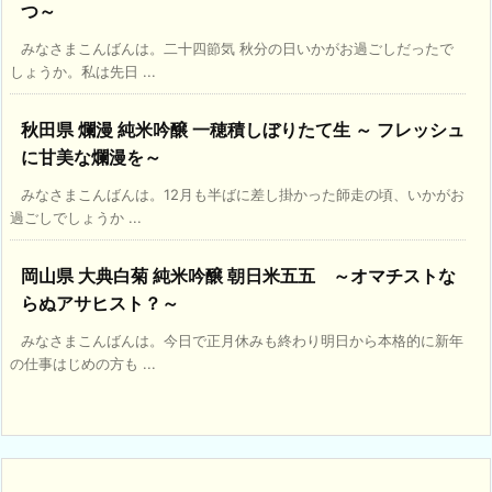
つ～
みなさまこんばんは。二十四節気 秋分の日いかがお過ごしだったで
しょうか。私は先日 ...
秋田県 爛漫 純米吟醸 一穂積しぼりたて生 ～ フレッシュ
に甘美な爛漫を～
みなさまこんばんは。12月も半ばに差し掛かった師走の頃、いかがお
過ごしでしょうか ...
岡山県 大典白菊 純米吟醸 朝日米五五 ～オマチストな
らぬアサヒスト？～
みなさまこんばんは。今日で正月休みも終わり明日から本格的に新年
の仕事はじめの方も ...