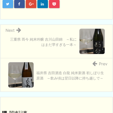
Next
三重県 而今 純米吟醸 吉川山田錦 ～私に
はまだ早すぎる一本～
Prev
福井県 吉田酒造 白龍 純米新酒 初しぼり生
原酒 ～飲み頃は翌日以降に持ち越しで～
関連記事