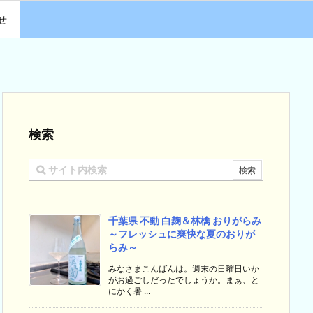
せ
検索
千葉県 不動 白麹＆林檎 おりがらみ
～フレッシュに爽快な夏のおりが
らみ～
みなさまこんばんは。週末の日曜日いか
がお過ごしだったでしょうか。まぁ、と
にかく暑 ...