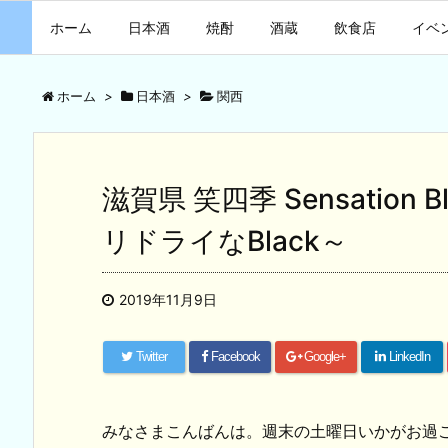
ホーム
日本酒
焼酎
酒蔵
飲食店
イベ
ホーム
>
日本酒
>
関西
滋賀県 笑四季 Sensation
リドライなBlack～
2019年11月9日
Twitter
Facebook
Google+
LinkedIn
みなさまこんばんは。週末の土曜日いかがお過