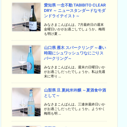
愛知県 一念不動 TABIBITO CLEAR
DRY ～ ニュースタンダードなモダ
ンドライテイスト～
みなさまこんばんは。7月最終日の週末
金曜日いかがお過ごしでしょうか。梅雨
も明け夏 ...
山口県 雁木 スパークリング ～暑い
時期にシュワッシュワなにごりス
パークリング～
みなさまこんばんは。週末の日曜日いか
がお過ごしだったでしょうか。私は先週
末に寄り ...
山梨県 旦 夏純米吟醸 ～夏酒食中酒
として～
みなさまこんばんは。三連休最終日いか
がお過ごしだったでしょうか。ようやく
梅雨も明 ...