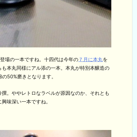
初登場の一本ですね。十四代は今年の
７月に本丸
を
らも本丸同様にアル添の一本。本丸が特別本醸造の
錦の50%磨きとなります。
吟撰。ややレトロなラベルが原因なのか、それとも
に興味深い一本ですね。