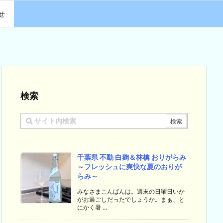
せ
検索
千葉県 不動 白麹＆林檎 おりがらみ
～フレッシュに爽快な夏のおりが
らみ～
みなさまこんばんは。週末の日曜日いか
がお過ごしだったでしょうか。まぁ、と
にかく暑 ...