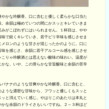
爽やかな吟醸香。口に含むと優しく柔らかな口当た
味。余韻は極めていつの間にかスッとキレていきま
笑みがこぼれずにはいられません。１杯目は、やや
酸味で鋭くキレていき、若干ピリ辛味を感じさせま
にメロンのような甘さが混じったかのように。口に
旨味を感じさ、余韻に若干アルコール感を感じさせ
ゃこりゃ吟醸酒とは思えない酸味の味わい。温度が
じかな。いや、この滑らかな甘旨酸味と余韻の苦辛
るバナナのような甘爽やかな吟醸香。口に含むと、
のような濃密な甘味から、フワッと優しくもスッと
スッと消えていく感じ。やはりこのあたりは本丸と
やかな余韻のドライさもいいですね。２～３杯ほど