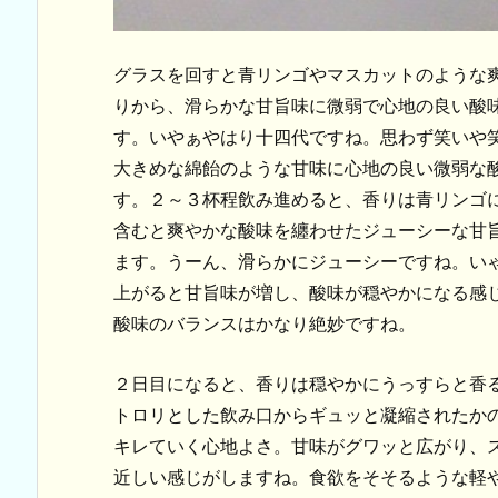
グラスを回すと青リンゴやマスカットのような
りから、滑らかな甘旨味に微弱で心地の良い酸
す。いやぁやはり十四代ですね。思わず笑いや
大きめな綿飴のような甘味に心地の良い微弱な
す。２～３杯程飲み進めると、香りは青リンゴ
含むと爽やかな酸味を纏わせたジューシーな甘
ます。うーん、滑らかにジューシーですね。い
上がると甘旨味が増し、酸味が穏やかになる感
酸味のバランスはかなり絶妙ですね。
２日目になると、香りは穏やかにうっすらと香
トロリとした飲み口からギュッと凝縮されたか
キレていく心地よさ。甘味がグワッと広がり、
近しい感じがしますね。食欲をそそるような軽