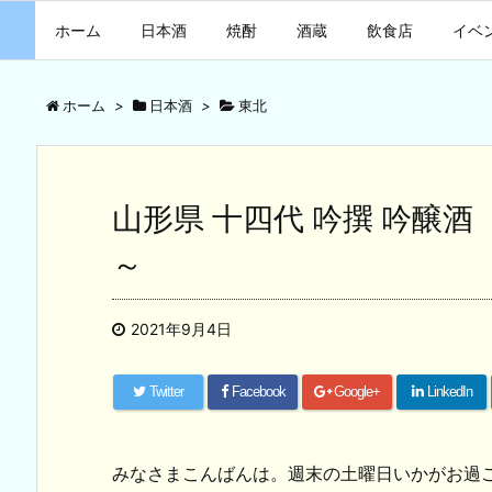
ホーム
日本酒
焼酎
酒蔵
飲食店
イベ
ホーム
>
日本酒
>
東北
山形県 十四代 吟撰 吟醸
～
2021年9月4日
Twitter
Facebook
Google+
LinkedIn
みなさまこんばんは。週末の土曜日いかがお過