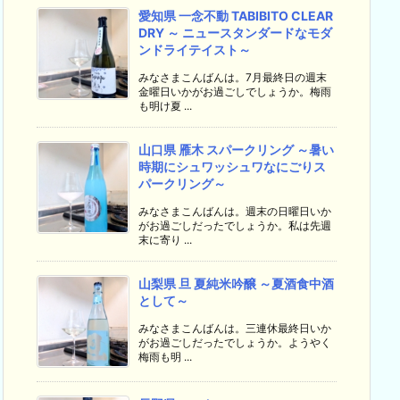
愛知県 一念不動 TABIBITO CLEAR
DRY ～ ニュースタンダードなモダ
ンドライテイスト～
みなさまこんばんは。7月最終日の週末
金曜日いかがお過ごしでしょうか。梅雨
も明け夏 ...
山口県 雁木 スパークリング ～暑い
時期にシュワッシュワなにごりス
パークリング～
みなさまこんばんは。週末の日曜日いか
がお過ごしだったでしょうか。私は先週
末に寄り ...
山梨県 旦 夏純米吟醸 ～夏酒食中酒
として～
みなさまこんばんは。三連休最終日いか
がお過ごしだったでしょうか。ようやく
梅雨も明 ...