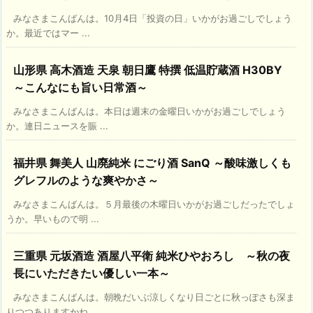
みなさまこんばんは。10月4日「投資の日」いかがお過ごしでしょう
か。最近ではマー ...
山形県 高木酒造 天泉 朝日鷹 特撰 低温貯蔵酒 H30BY
～こんなにも旨い日常酒～
みなさまこんばんは。本日は週末の金曜日いかがお過ごしでしょう
か。連日ニュースを賑 ...
福井県 舞美人 山廃純米 にごり酒 SanQ ～酸味激しくも
グレフルのような爽やかさ～
みなさまこんばんは。５月最後の木曜日いかがお過ごしだったでしょ
うか。早いもので明 ...
三重県 元坂酒造 酒屋八平衛 純米ひやおろし ～秋の夜
長にいただきたい優しい一本～
みなさまこんばんは。朝晩だいぶ涼しくなり日ごとに秋っぽさも深ま
りつつありますかね ...