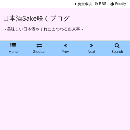
免責事項
RSS
Feedly
日本酒Sake咲くブログ
～美味しい日本酒やそれにまつわる出来事～
Menu
Sidebar
Prev
Next
Search