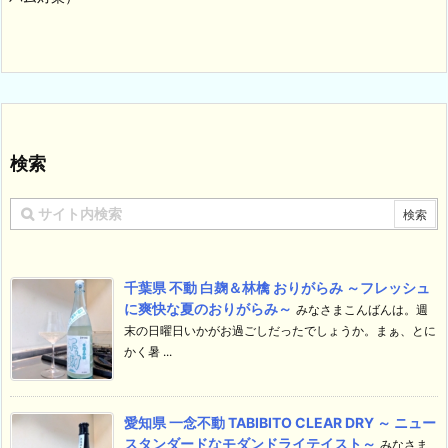
検索
千葉県 不動 白麹＆林檎 おりがらみ ～フレッシュ
に爽快な夏のおりがらみ～
みなさまこんばんは。週
末の日曜日いかがお過ごしだったでしょうか。まぁ、とに
かく暑 ...
愛知県 一念不動 TABIBITO CLEAR DRY ～ ニュー
スタンダードなモダンドライテイスト～
みなさま