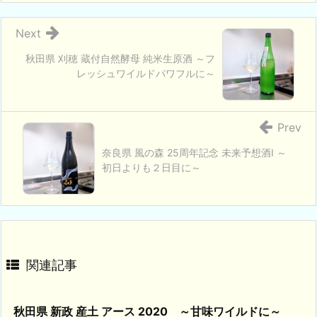
Next
秋田県 刈穂 蔵付自然酵母 純米生原酒 ～フ
レッシュワイルドパワフルに～
Prev
奈良県 風の森 25周年記念 未来予想酒Ⅰ ～
初日よりも２日目に～
関連記事
秋田県 新政 産土 アース 2020 ～甘味ワイルドに～