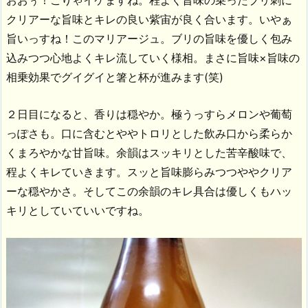
おおぅ！こりゃイケますね。程よく旨味の乗ったブリ刺に
クリアーな旨味とキレの良い紫宙が良く合います。いやぁ
旨いっすね！このマリアージュ。ブリの旨味を優しく包み
込みつつ心地よくキレ流していく様相。まさに旨味×旨味の
相乗効果でグイグイと箸と杯が進みます(笑)
２日目になると、香りは穏やか。極うっすらメロンや葡萄
っぽさも。口に含むとややトロリとした飲み口から柔らか
くまろやかな甘旨味。余韻はスッキリとした苦辛酸味で、
程よくキレていきます。スッと旨味膨らみつつややクリア
ーな穏やかさ。そしてこの余韻のキレ具合は優しくもハッ
キリとしていていいですね。