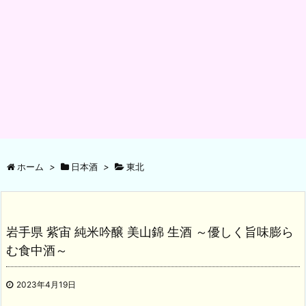
ホーム
>
日本酒
>
東北
岩手県 紫宙 純米吟醸 美山錦 生酒 ～優しく旨味膨ら
む食中酒～
2023年4月19日