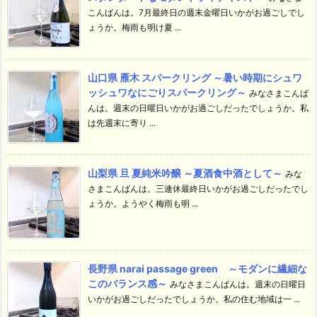
こんばんは。7月最終日の週末金曜日いかがお過ごしでし
ょうか。梅雨も明け夏 ...
山口県 雁木 スパークリング ～暑い時期にシュワ
ッシュワなにごりスパークリング～
みなさまこんば
んは。週末の日曜日いかがお過ごしだったでしょうか。私
は先週末に寄り ...
山梨県 旦 夏純米吟醸 ～夏酒食中酒として～
みな
さまこんばんは。三連休最終日いかがお過ごしだったでし
ょうか。ようやく梅雨も明 ...
長野県 narai passage green ～モダンに繊細な
このバランス感～
みなさまこんばんは。週末の日曜日
いかがお過ごしだったでしょうか。私の住む地域は一 ...