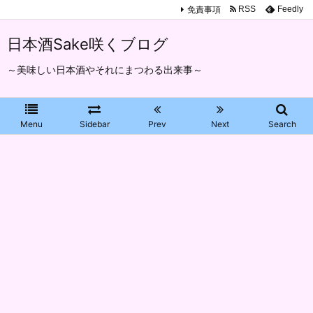
免責事項
RSS
Feedly
日本酒Sake咲くブログ
～美味しい日本酒やそれにまつわる出来事～
Menu
Sidebar
Prev
Next
Search