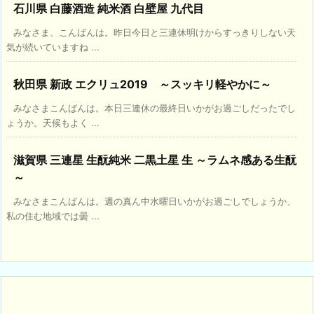
石川県 白藤酒造 純米酒 白壁屋 九代目
みなさま、こんばんは。昨日今日と三連休明けからすっきりしない天
気が続いていますね ...
秋田県 新政 エクリュ2019 ～スッキリ軽やかに～
みなさまこんばんは。本日三連休の最終日いかがお過ごしだったでし
ょうか。天候もよく ...
滋賀県 三連星 生酛純米 二黒土星 生 ～ラムネ感ある生酛
～
みなさまこんばんは。週の真ん中水曜日いかがお過ごしでしょうか、
私の住む地域では曇 ...