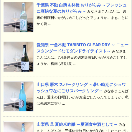
千葉県 不動 白麹＆林檎 おりがらみ ～フレッシュ
に爽快な夏のおりがらみ～
みなさまこんばんは。週
末の日曜日いかがお過ごしだったでしょうか。まぁ、とに
かく暑 ...
愛知県 一念不動 TABIBITO CLEAR DRY ～ ニュー
スタンダードなモダンドライテイスト～
みなさま
こんばんは。7月最終日の週末金曜日いかがお過ごしでし
ょうか。梅雨も明け夏 ...
山口県 雁木 スパークリング ～暑い時期にシュワ
ッシュワなにごりスパークリング～
みなさまこんば
んは。週末の日曜日いかがお過ごしだったでしょうか。私
は先週末に寄り ...
山梨県 旦 夏純米吟醸 ～夏酒食中酒として～
みな
さまこんばんは。三連休最終日いかがお過ごしだったでし