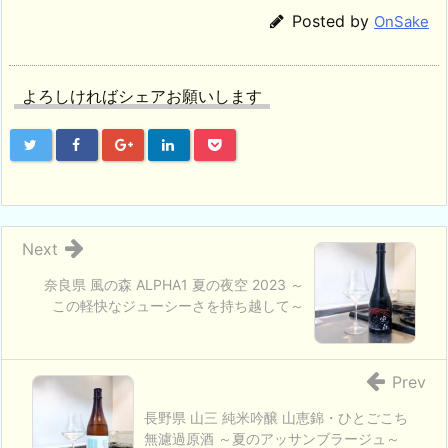
Posted by
OnSake
よろしければシェアお願いします
Next
奈良県 風の森 ALPHA1 夏の夜空 2023 ～
この軽快なジューシーさを持ち越して～
Prev
長野県 山三 純米吟醸 山恵錦・ひとごこち
無濾過原酒 ～夏のアッサンブラージュ～