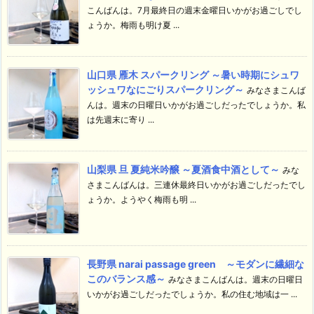
こんばんは。7月最終日の週末金曜日いかがお過ごしでし
ょうか。梅雨も明け夏 ...
山口県 雁木 スパークリング ～暑い時期にシュワ
ッシュワなにごりスパークリング～
みなさまこんば
んは。週末の日曜日いかがお過ごしだったでしょうか。私
は先週末に寄り ...
山梨県 旦 夏純米吟醸 ～夏酒食中酒として～
みな
さまこんばんは。三連休最終日いかがお過ごしだったでし
ょうか。ようやく梅雨も明 ...
長野県 narai passage green ～モダンに繊細な
このバランス感～
みなさまこんばんは。週末の日曜日
いかがお過ごしだったでしょうか。私の住む地域は一 ...