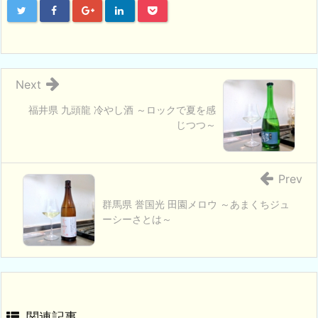
Next
福井県 九頭龍 冷やし酒 ～ロックで夏を感
じつつ～
Prev
群馬県 誉国光 田園メロウ ～あまくちジュ
ーシーさとは～
関連記事