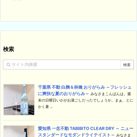
検索
千葉県 不動 白麹＆林檎 おりがらみ ～フレッシュ
に爽快な夏のおりがらみ～
みなさまこんばんは。週
末の日曜日いかがお過ごしだったでしょうか。まぁ、とに
かく暑 ...
愛知県 一念不動 TABIBITO CLEAR DRY ～ ニュー
スタンダードなモダンドライテイスト～
みなさま