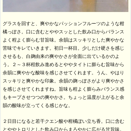
グラスを回すと、爽やかなパッションフルーツのような柑
橘っぽさ。口に含むとややスッとした飲み口からバランス
よく程よく膨らむ甘旨味。余韻はスッキリとした爽やかな
苦味でキレていきます。初日一杯目。少しだけ硬さを感じ
させるも、白麹由来の爽やかさが全面に出ているかのよ
う。２～３杯程飲み進めるとややタイトに膨らむ旨味から
余韻に爽やかな酸味を感じさせてくれます。うん、やはり
スッキリと爽やかな印象。余韻の麹っぽさがより爽やかさ
を感じさせてくれますね。旨味も程よく膨らみバランス感
もキープさせつつの爽やかさ。ちょっと温度が上がると余
韻の酸味が立ってくる感じかな。
２日目になると若干クエン酸や柑橘ぽい立ち香。口に含む
とややトロリとした飲み口からまろやかに広がる甘旨味。