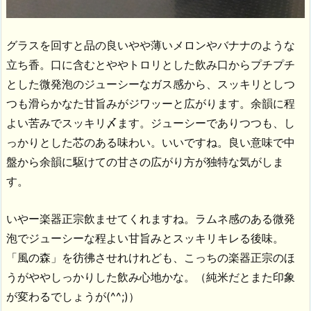
グラスを回すと品の良いやや薄いメロンやバナナのような
立ち香。口に含むとややトロリとした飲み口からプチプチ
とした微発泡のジューシーなガス感から、スッキリとしつ
つも滑らかなた甘旨みがジワッーと広がります。余韻に程
よい苦みでスッキリ〆ます。ジューシーでありつつも、し
っかりとした芯のある味わい。いいですね。良い意味で中
盤から余韻に駆けての甘さの広がり方が独特な気がしま
す。
いやー楽器正宗飲ませてくれますね。ラムネ感のある微発
泡でジューシーな程よい甘旨みとスッキリキレる後味。
「風の森」を彷彿させれけれども、こっちの楽器正宗のほ
うがややしっかりした飲み心地かな。（純米だとまた印象
が変わるでしょうが(^^;)）