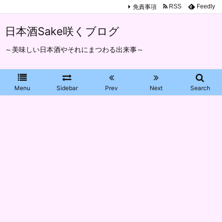
免責事項
RSS
Feedly
日本酒Sake咲くブログ
～美味しい日本酒やそれにまつわる出来事～
Menu
Sidebar
Prev
Next
Search