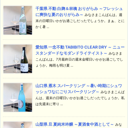
千葉県 不動 白麹＆林檎 おりがらみ ～フレッシュ
に爽快な夏のおりがらみ～
みなさまこんばんは。週
末の日曜日いかがお過ごしだったでしょうか。まぁ、とに
かく暑 ...
愛知県 一念不動 TABIBITO CLEAR DRY ～ ニュー
スタンダードなモダンドライテイスト～
みなさま
こんばんは。7月最終日の週末金曜日いかがお過ごしでし
ょうか。梅雨も明け夏 ...
山口県 雁木 スパークリング ～暑い時期にシュワ
ッシュワなにごりスパークリング～
みなさまこんば
んは。週末の日曜日いかがお過ごしだったでしょうか。私
は先週末に寄り ...
山梨県 旦 夏純米吟醸 ～夏酒食中酒として～
みな