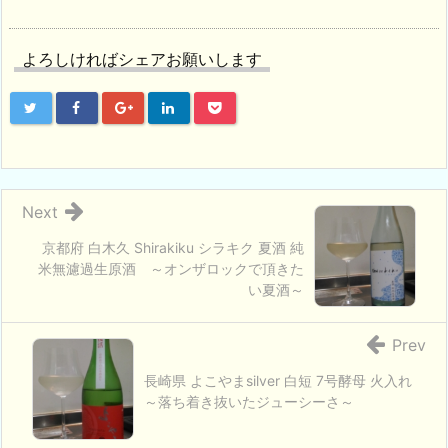
よろしければシェアお願いします
Next
京都府 白木久 Shirakiku シラキク 夏酒 純
米無濾過生原酒 ～オンザロックで頂きた
い夏酒～
Prev
長崎県 よこやまsilver 白短 7号酵母 火入れ
～落ち着き抜いたジューシーさ～