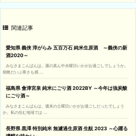
関連記事
愛知県 義侠 滓がらみ 五百万石 純米生原酒 ～義侠の新
酒2020～
みなさまこんばんは。週の真ん中水曜日いかがお過ごしでしょうか。
朝晩だいぶ寒さも感 ...
福島県 會津宮泉 純米にごり酒 2022BY ～今年は強炭酸
にごり酒～
みなさまこんばんは。週末の土曜日いかがお過ごしだったでしょう
か。私の住む地域では ...
長野県 黒澤 特別純米 無濾過生原酒 生酛 2023 ～心躍る
濃醇な味わい～