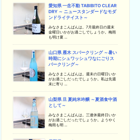
愛知県 一念不動 TABIBITO CLEAR
DRY ～ ニュースタンダードなモダ
ンドライテイスト～
みなさまこんばんは。7月最終日の週末
金曜日いかがお過ごしでしょうか。梅雨
も明け夏 ...
山口県 雁木 スパークリング ～暑い
時期にシュワッシュワなにごりス
パークリング～
みなさまこんばんは。週末の日曜日いか
がお過ごしだったでしょうか。私は先週
末に寄り ...
山梨県 旦 夏純米吟醸 ～夏酒食中酒
として～
みなさまこんばんは。三連休最終日いか
がお過ごしだったでしょうか。ようやく
梅雨も明 ...