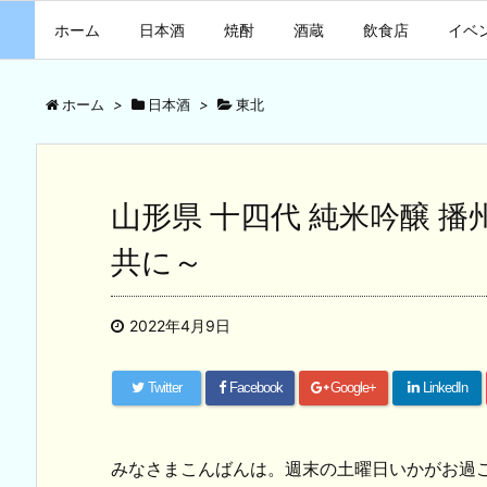
ホーム
日本酒
焼酎
酒蔵
飲食店
イベ
ホーム
>
日本酒
>
東北
山形県 十四代 純米吟醸 
共に～
2022年4月9日
Twitter
Facebook
Google+
LinkedIn
みなさまこんばんは。週末の土曜日いかがお過