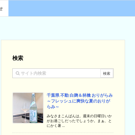
せ
検索
千葉県 不動 白麹＆林檎 おりがらみ
～フレッシュに爽快な夏のおりが
らみ～
みなさまこんばんは。週末の日曜日いか
がお過ごしだったでしょうか。まぁ、と
にかく暑 ...