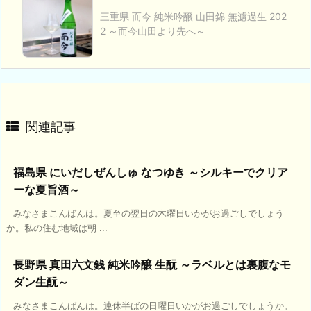
三重県 而今 純米吟醸 山田錦 無濾過生 202
2 ～而今山田より先へ～
関連記事
福島県 にいだしぜんしゅ なつゆき ～シルキーでクリア
ーな夏旨酒～
みなさまこんばんは。夏至の翌日の木曜日いかがお過ごしでしょう
か。私の住む地域は朝 ...
長野県 真田六文銭 純米吟醸 生酛 ～ラベルとは裏腹なモ
ダン生酛～
みなさまこんばんは。連休半ばの日曜日いかがお過ごしでしょうか。