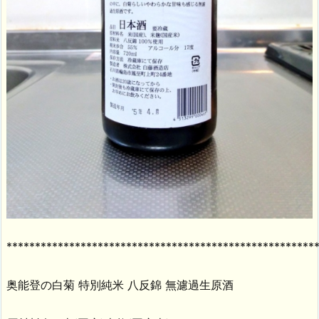
******************************************************
奥能登の白菊 特別純米 八反錦 無濾過生原酒