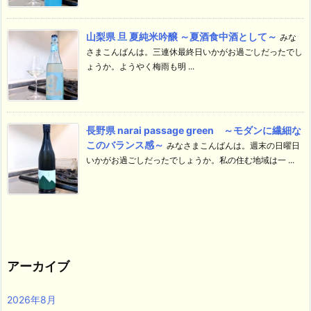
山梨県 旦 夏純米吟醸 ～夏酒食中酒として～
みな
さまこんばんは。三連休最終日いかがお過ごしだったでし
ょうか。ようやく梅雨も明 ...
長野県 narai passage green ～モダンに繊細な
このバランス感～
みなさまこんばんは。週末の日曜日
いかがお過ごしだったでしょうか。私の住む地域は一 ...
アーカイブ
2026年8月