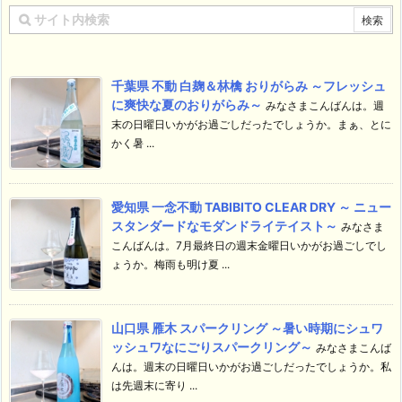
千葉県 不動 白麹＆林檎 おりがらみ ～フレッシュ
に爽快な夏のおりがらみ～
みなさまこんばんは。週
末の日曜日いかがお過ごしだったでしょうか。まぁ、とに
かく暑 ...
愛知県 一念不動 TABIBITO CLEAR DRY ～ ニュー
スタンダードなモダンドライテイスト～
みなさま
こんばんは。7月最終日の週末金曜日いかがお過ごしでし
ょうか。梅雨も明け夏 ...
山口県 雁木 スパークリング ～暑い時期にシュワ
ッシュワなにごりスパークリング～
みなさまこんば
んは。週末の日曜日いかがお過ごしだったでしょうか。私
は先週末に寄り ...