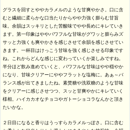
グラスを回すとややカラメルのような甘爽やかさ。口に含
むと繊細に柔らかな口当たりからやや力強く膨らむ甘旨
味。余韻はスッキリとした苦酸味でやや長めにキレていき
ます。第一印象はややパワフルな甘味がグワッと膨らみズ
サッと力強くも爽やかさを感じさせて余韻を感じさせてい
きます。一杯目はけっこう甘味を強く感じさせる印象です
ね。これからどんな感じに変わっていくか楽しみですね。
半分ほど飲み進めていくと、パワフルな甘味はやや穏やか
になり、甘味クリアーにややフラットな塩梅に。あぁ～バ
ランス感が出てきましたね。素焚糖や洗双糖のような甘味
をクリアーに感じさせつつ、スッと甘爽やかにキレていく
様相。ハイカカオなチョコやガトーショコラなんかと頂き
たいかな。
２日目になると香りはうっすらカラメルっぽさ。口に含む